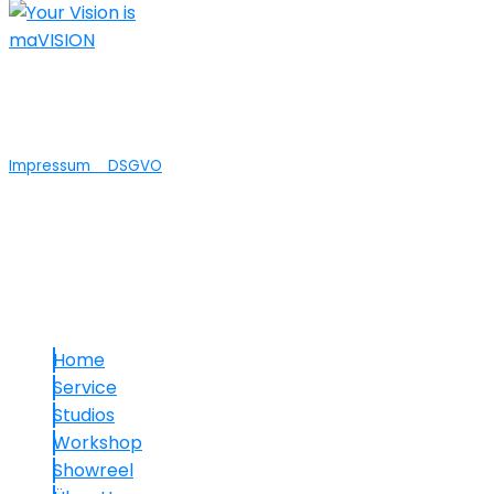
Nicht nur die technische Umsetzung Ihrer
Ideen ist bei maVISION in guten Händen...wir
bieten auch Agenturleistungen an.
Impressum
DSGVO
© 2025 maVISION
Links
Home
Service
Studios
Workshop
Showreel