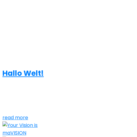
Kategorie:
Allgemein
20. September 2022
Hallo Welt!
Willkommen bei WordPress. Dies ist dein erster Beitrag.
Bearbeite oder lösche ihn und beginne mit dem
Schreiben!
read more