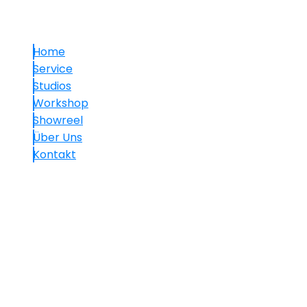
Links
Home
Service
Studios
Workshop
Showreel
Über Uns
Kontakt
Kontakt
+49.(0)30 60 05 01 77-7
info@mavision.de
Hauptstraße 30, 10827 Berlin