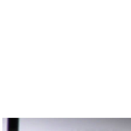
Creative Studios
Creative Studios…weil wir genau das bieten:
Freiräume für die Realisierung Ihre Kreativität – sei es
für
Sprach- und Musikaufnahmen
Schnittplatz oder Postproduktion
Fotoshootings
Auf über 300m2 bieten wir Ihnen optimalen
Produktionsbedingungen für Ihre Film- oder
Tonproduktionen.