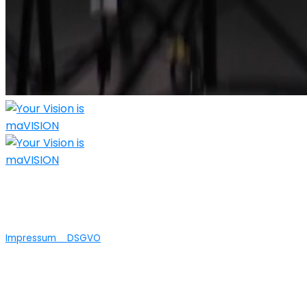
Nicht nur die technische Umsetzung Ihrer
Ideen ist bei maVISION in guten Händen...wir
bieten auch Agenturleistungen an.
Impressum
DSGVO
© 2025 maVISION